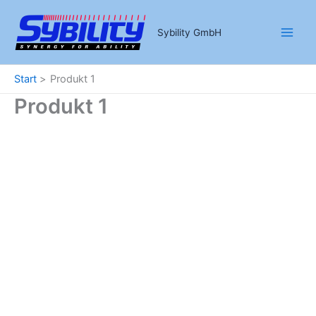
Zum
Inhalt
Sybility GmbH
springen
Start
Produkt 1
Produkt 1